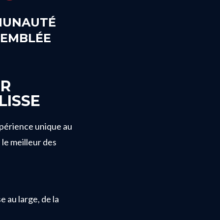
UNAUTÉ
SEMBLÉE
ER
LISSE
périence unique au
 le meilleur des
 au large, de la