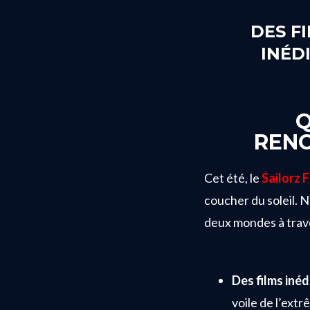
DES F
INÉD
Q
RENC
Cet été, le
Sailorz F
coucher du soleil. Ne
deux mondes à trave
Des films inédi
voile de l’extr