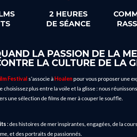
ILMS
2 HEURES
COMM
ITS
DE SÉANCE
RAS
UAND LA PASSION DE LA M
ONTRE LA CULTURE DE LA G
ilm Festival
s’associe à
Hoalen
pour vous proposer une ex
 choisissez plus entre la voile et la glisse : nous réunissons
rs une sélection de films de mer à couper le souffle.
ts :
des histoires de mer inspirantes, engagées, de la course
ême, et des portraits de passionnés.