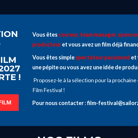
TION
Vous êtes
coureur, team manager, sponsor,
S
producteur
et vous avez un film déjà financ
Vous êtes simple
spectateur passionné
et 
FILM
2027
une pépite ou vous avez une idée de produ
TE !
Proposez-le à la sélection pour la prochaine 
Film Festival !
FILM
Pour nous contacter : film-festival@sailo